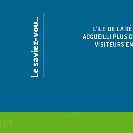
e
s
a
v
i
e
z
-
v
o
s
L
?
u
L'ILE DE LA RÉ
ACCUEILLI PLUS D
VISITEURS EN