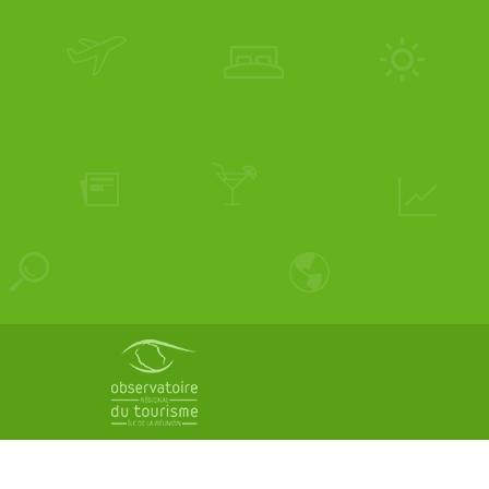
Pied
de
page