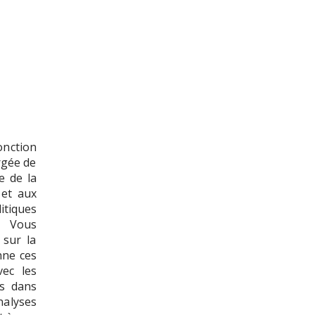
onction
rgée de
e de la
 et aux
tiques
! Vous
 sur la
nne ces
vec les
es dans
nalyses