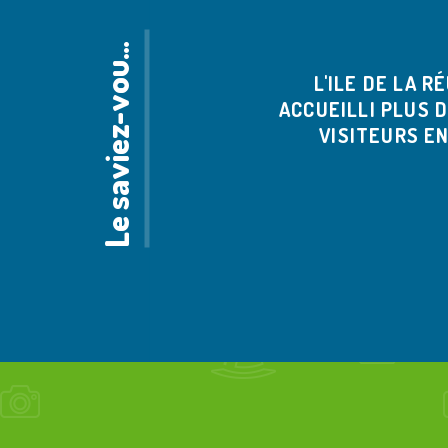
e
s
a
v
i
e
z
-
v
o
s
L
?
u
L'ILE DE LA RÉ
ACCUEILLI PLUS D
VISITEURS EN