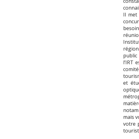
consta
connai
Il met
concur
besoi
réunio
Instit
régiona
public
l’IRT 
comité
touris
et étu
optiqu
métrop
matiè
notamm
mais v
votre 
tourist