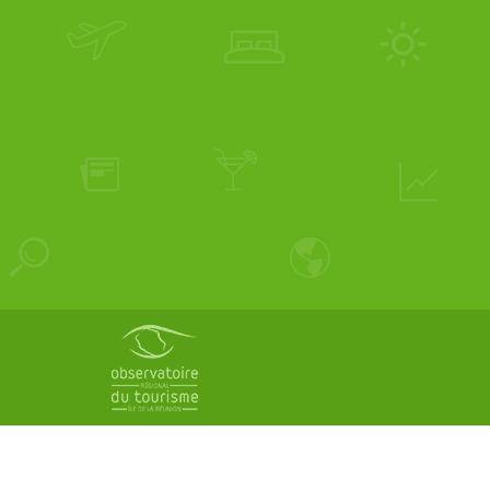
Pied
de
page