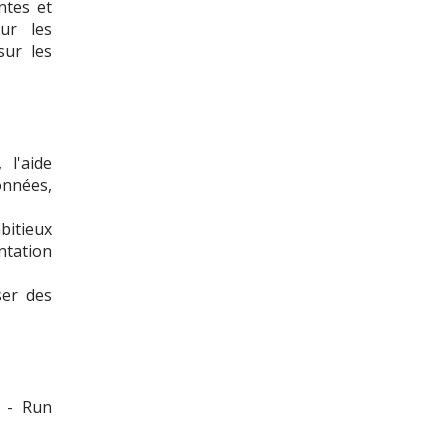
ntes et
sur les
 sur les
 l'aide
onnées,
bitieux
ntation
ser des
n - Run