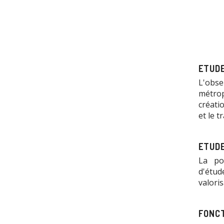
ETUDE
L'obs
métrop
créati
et le 
ETUDE
La pou
d'étud
valoris
FONCT