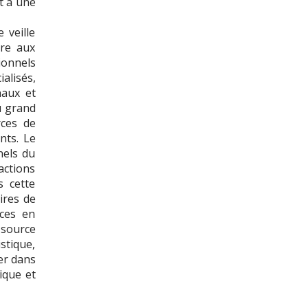
t à une
 veille
dre aux
onnels
alisés,
naux et
du grand
rces de
nts. Le
nels du
actions
s cette
ires de
nces en
source
stique,
er dans
ique et