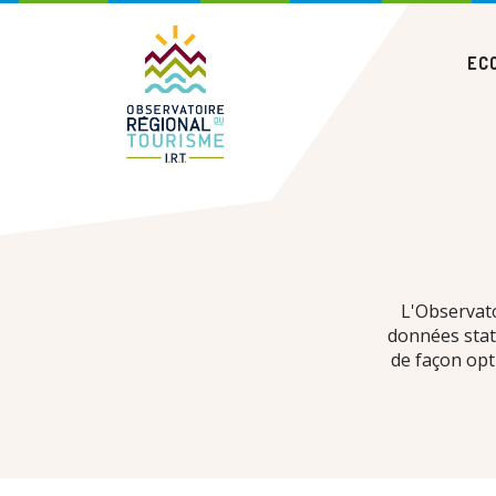
Aller
Navigation
au
principale
contenu
EC
principal
L'Observato
données stati
de façon opt