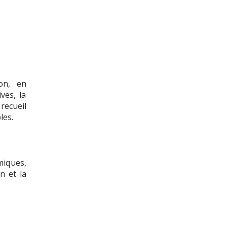
on, en
ves, la
recueil
les.
miques,
n et la