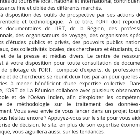
ntes du tourisme local, national et international, contribuen
ssance fine et ciblée des différents marchés.
 à disposition des outils de prospective par ses actions de
rentielle et technologique. À ce titre, l’ORT doit répon
ns documentaires de l'IRT, de la Région, des professi
nnais, des organisateurs de voyage, des organismes spéci
uts d'études publics et privés, des pouvoirs publics natio
ux, des collectivités locales, des chercheurs et étudiants, 
 et de la presse et médias divers. Le centre de ressou
est à votre disposition pour toute consultation de docume
 de pilotage de l’ORT, composé d’experts, de profession
me et de chercheurs se réunit deux fois par an pour que les 
des à mener bénéficient d’une expertise collective. Dan
e, l’ORT de La Réunion collabore avec plusieurs observato
ole et de l’Océan Indien, afin d’exploiter les compéte
re de méthodologie sur le traitement des données-
ent. Vous avez envie de vous lancer dans un projet touri
ous hésitez encore ? Appuyez-vous sur le site pour vous aid
prise de décision, le site, en plus de son expertise économ
ique, vous aiguillera aussi, sur les tendances.