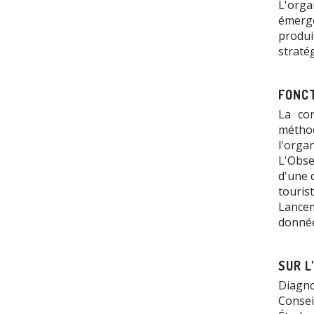
L'orga
émerge
produit
straté
FONCT
La con
méthod
l'orga
L'Obse
d'une 
tourist
Lancem
donnée
SUR L
Diagno
Consei