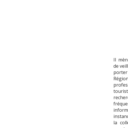
Il mèn
de vei
porter
Région
profe
touri
recher
fréque
inform
instan
la col