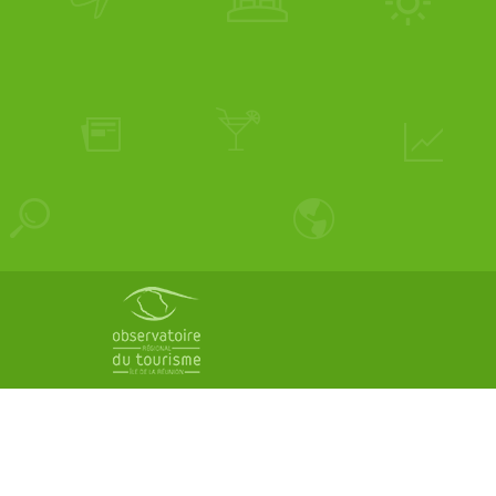
Pied
de
page