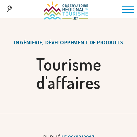
Aller
au
contenu
principal
Navigation
principale
INGÉNIERIE
,
DÉVELOPPEMENT DE PRODUITS
Tourisme
d'affaires