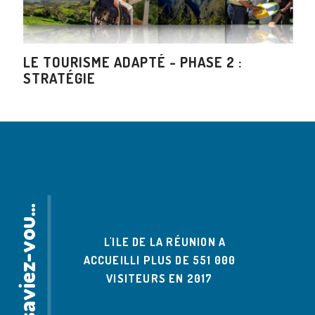
LE TOURISME ADAPTÉ - PHASE 2 :
STRATÉGIE
e
s
a
v
i
e
z
-
v
o
s
L
?
u
L'ILE DE LA RÉUNION A
4 MILLIO
ACCUEILLI PLUS DE 551 000
MARCHAN
VISITEURS EN 2017
CONSOMM
TOURISTE